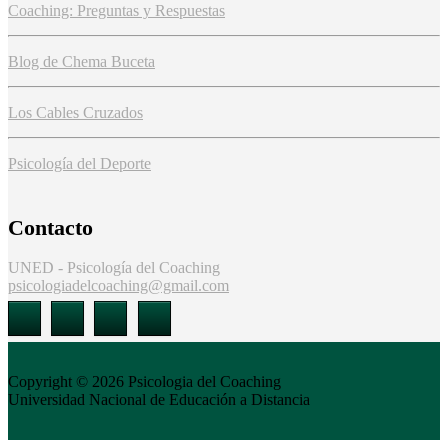
Coaching: Preguntas y Respuestas
Blog de Chema Buceta
Los Cables Cruzados
Psicología del Deporte
Contacto
UNED - Psicología del Coaching
psicologiadelcoaching@gmail.com
Copyright © 2026
Psicologia del Coaching
Universidad Nacional de Educación a Distancia