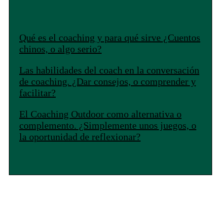
Qué es el coaching y para qué sirve ¿Cuentos
chinos, o algo serio?
Las habilidades del coach en la conversación
de coaching. ¿Dar consejos, o comprender y
facilitar?
El Coaching Outdoor como alternativa o
complemento. ¿Simplemente unos juegos, o
la oportunidad de reflexionar?
Las personas que desean inscribirse en nuestro programa
de Psicología del Coaching, pueden informarse y realizar
la
“Solicitud de admisión” en esta página de la UNED: