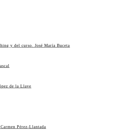
ching y del curso. José María Buceta
ascal
ópez de la Llave
y Carmen Pérez-Llantada