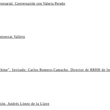
presarial. Conversación con Valeria Peredo
ntserrat Vallejo
ching”. Invitado: Carlos Romero-Camacho. Director de RRHH de I
ación. Andrés López de la Llave