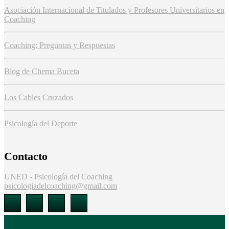
Asociación Internacional de Titulados y Profesores Universitarios en
Coaching
Coaching: Preguntas y Respuestas
Blog de Chema Buceta
Los Cables Cruzados
Psicología del Deporte
Contacto
UNED - Psicología del Coaching
psicologiadelcoaching@gmail.com