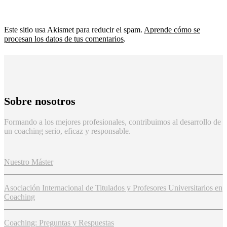
Este sitio usa Akismet para reducir el spam.
Aprende cómo se
procesan los datos de tus comentarios
.
Sobre nosotros
Formando a los mejores profesionales, contribuimos al desarrollo de
un coaching serio, eficaz y responsable.
Nuestro Máster
Asociación Internacional de Titulados y Profesores Universitarios en
Coaching
Coaching: Preguntas y Respuestas