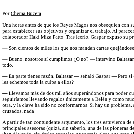
Por
Chema Buceta
Una horas antes de que los Reyes Magos nos obsequien con sus
para establecer sus objetivos y organizar el trabajo. Al parece
colaborador Hakí Miza Patto. Tras leerlo, Gaspar expuso su p
— Son cientos de miles los que nos mandan cartas quejándos
— Bueno, nosotros sí cumplimos ¿O no? — intervino Baltasar 
todo.
— En parte tienes razón, Baltasar — señaló Gaspar — Pero si 
les echemos toda la culpa a ellos?
— Llevamos más de dos mil años superándonos para poder cu
seguiríamos llevando regalos únicamente a Belén y como much
otra, y la clave ha sido no conformarnos. Si hay un problema, s
cruzados, nada!
A partir de tan contundente argumento, los tres estuvieron de
principales asesoras (quizá, sin saberlo, una de las pioneras d