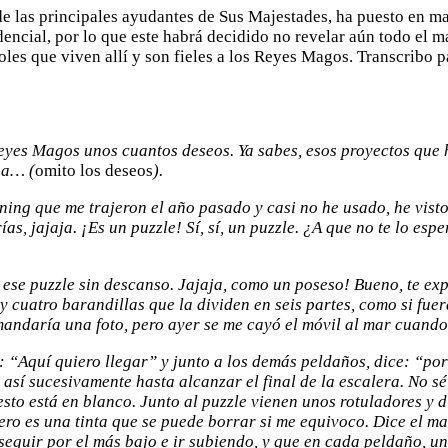
de las principales ayudantes de Sus Majestades, ha puesto en 
dencial, por lo que este habrá decidido no revelar aún todo el 
añoles que viven allí y son fieles a los Reyes Magos. Transcrib
 Reyes Magos unos cuantos deseos. Ya sabes, esos proyectos qu
 a… (
omito los deseos
).
nning que me trajeron el año pasado y casi no he usado, he vist
ías, jajaja. ¡Es un puzzle! Sí, sí, un puzzle. ¿A que no te lo e
 ese puzzle sin descanso. Jajaja, como un poseso! Bueno, te ex
y cuatro barandillas que la dividen en seis partes, como si fu
 mandaría una foto, pero ayer se me cayó el móvil al mar cuand
e: “Aquí quiero llegar” y junto a los demás peldaños, dice: “po
 así sucesivamente hasta alcanzar el final de la escalera. No sé
esto está en blanco. Junto al puzzle vienen unos rotuladores y d
ero es una tinta que se puede borrar si me equivoco. Dice el ma
 seguir por el más bajo e ir subiendo, y que en cada peldaño, un