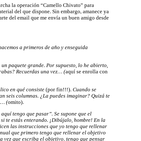
marcha la operación “Camello Chivato” para
material del que dispone. Sin embargo, amanece ya
o parte del email que me envía un buen amigo desde
e hacemos a primeros de año y enseguida
o un paquete grande. Por supuesto, lo he abierto,
sperabas? Recuerdas una vez… (
aquí se enrolla con
plico en qué consiste
(por fin!!!).
Cuando se
eran seis columnas. ¿La puedes imaginar? Quizá te
o… (
omito).
r aquí tengo que pasar”. Se supone que el
 si te estás enterando. ¡Dibújalo, hombre! En la
icen las instrucciones que yo tengo que rellenar
nual que primero tengo que rellenar el objetivo
a vez que escriba el objetivo, tengo que pensar