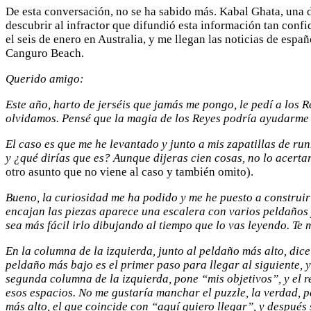
De esta conversación, no se ha sabido más. Kabal Ghata, una 
descubrir al infractor que difundió esta información tan confi
el seis de enero en Australia, y me llegan las noticias de esp
Canguro Beach.
Querido amigo:
Este año, harto de jerséis que jamás me pongo, le pedí a los
olvidamos. Pensé que la magia de los Reyes podría ayudarme
El caso es que me he levantado y junto a mis zapatillas de ru
y ¿qué dirías que es? Aunque dijeras cien cosas, no lo acertar
otro asunto que no viene al caso y también omito).
Bueno, la curiosidad me ha podido y me he puesto a construir
encajan las piezas aparece una escalera con varios peldaños 
sea más fácil irlo dibujando al tiempo que lo vas leyendo. Te
En la columna de la izquierda, junto al peldaño más alto, dic
peldaño más bajo es el primer paso para llegar al siguiente, y
segunda columna de la izquierda, pone “mis objetivos”, y el r
esos espacios. No me gustaría manchar el puzzle, la verdad, p
más alto, el que coincide con “aquí quiero llegar”, y después