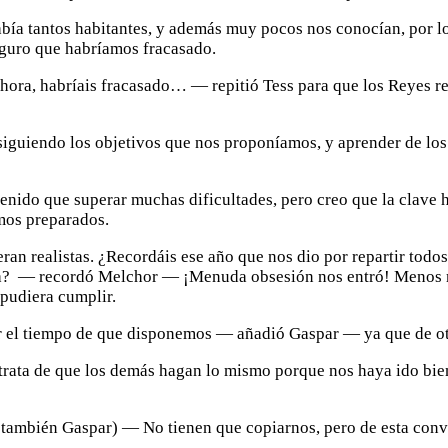
a tantos habitantes, y además muy pocos nos conocían, por lo 
eguro que habríamos fracasado.
ahora, habríais fracasado… — repitió Tess para que los Reyes r
onsiguiendo los objetivos que nos proponíamos, y aprender de 
do que superar muchas dificultades, pero creo que la clave ha 
mos preparados.
eran realistas. ¿Recordáis ese año que nos dio por repartir todos
sa? — recordó Melchor — ¡Menuda obsesión nos entró! Menos ma
 pudiera cumplir.
r el tiempo de que disponemos — añadió Gaspar — ya que de ot
rata de que los demás hagan lo mismo porque nos haya ido bien
, también Gaspar) — No tienen que copiarnos, pero de esta con