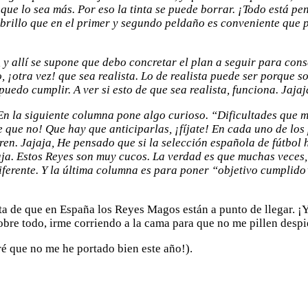
 que lo sea más. Por eso la tinta se puede borrar. ¡Todo está pe
librillo que en el primer y segundo peldaño es conveniente que
 y allí se supone que debo concretar el plan a seguir para con
 ¡otra vez! que sea realista. Lo de realista puede ser porque son
uedo cumplir. A ver si esto de que sea realista, funciona. Jajaj
En la siguiente columna pone algo curioso. “Dificultades que 
ce que no! Que hay que anticiparlas, ¡fíjate! En cada uno de los
rren. Jajaja, He pensado que si la selección española de fútbol 
jaja. Estos Reyes son muy cucos. La verdad es que muchas veces
iferente. Y la última columna es para poner “objetivo cumplido
a de que en España los Reyes Magos están a punto de llegar. ¡Y
obre todo, irme corriendo a la cama para que no me pillen despi
aré que no me he portado bien este año!).