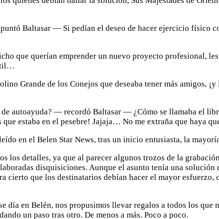
ellos quienes debían hallar la solución, Sus Majestades de Orien
untó Baltasar — Si pedían el deseo de hacer ejercicio físico c
cho que querían emprender un nuevo proyecto profesional, les 
átil…
ino Grande de los Conejos que deseaba tener más amigos, ¡y l
o de autoayuda? — recordó Baltasar — ¿Cómo se llamaba el libr
s que estaba en el pesebre! Jajaja… No me extraña que haya que
leído en el Belen Star News, tras un inicio entusiasta, la may
os los detalles, ya que al parecer algunos trozos de la grabació
aboradas disquisiciones. Aunque el asunto tenía una solución di
ra cierto que los destinatarios debían hacer el mayor esfuerzo,
día en Belén, nos propusimos llevar regalos a todos los que no
dando un paso tras otro. De menos a más. Poco a poco.