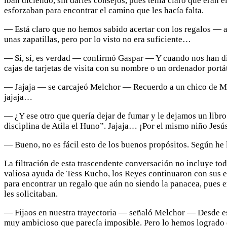
iban diciendo, sin darles consejos, pues tenía claro que eran 
esforzaban para encontrar el camino que les hacía falta.
— Está claro que no hemos sabido acertar con los regalos — ap
unas zapatillas, pero por lo visto no era suficiente…
— Sí, sí, es verdad — confirmó Gaspar — Y cuando nos han di
cajas de tarjetas de visita con su nombre o un ordenador port
— Jajaja — se carcajeó Melchor — Recuerdo a un chico de Mol
jajaja…
— ¿Y ese otro que quería dejar de fumar y le dejamos un libr
disciplina de Atila el Huno”. Jajaja… ¡Por el mismo niño Jesú
— Bueno, no es fácil esto de los buenos propósitos. Según he 
La filtración de esta trascendente conversación no incluye tod
valiosa ayuda de Tess Kucho, los Reyes continuaron con sus el
para encontrar un regalo que aún no siendo la panacea, pues e
les solicitaban.
— Fijaos en nuestra trayectoria — señaló Melchor — Desde ese 
muy ambicioso que parecía imposible. Pero lo hemos logrado 