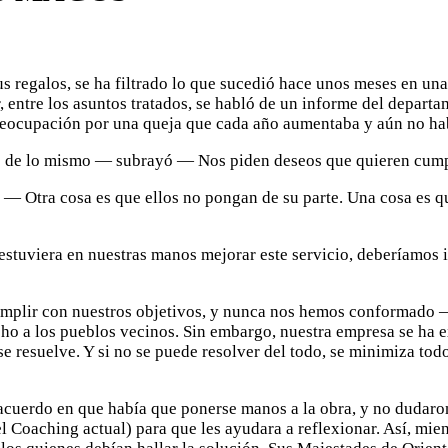
 regalos, se ha filtrado lo que sucedió hace unos meses en una
r, entre los asuntos tratados, se habló de un informe del departa
reocupación por una queja que cada año aumentaba y aún no hab
e de lo mismo — subrayó — Nos piden deseos que quieren cumpl
— Otra cosa es que ellos no pongan de su parte. Una cosa es 
estuviera en nuestras manos mejorar este servicio, deberíamos
mplir con nuestros objetivos, y nunca nos hemos conformado 
o a los pueblos vecinos. Sin embargo, nuestra empresa se ha 
e resuelve. Y si no se puede resolver del todo, se minimiza todo 
 acuerdo en que había que ponerse manos a la obra, y no dudaro
el Coaching actual) para que les ayudara a reflexionar. Así, mie