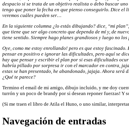
despacio si se trata de un objetivo realista o debo buscar uno
tengo que poner la fecha en que pienso conseguirlo. Dice el 
veremos cuáles pueden ser…
En la siguiente columna ¿lo estás dibujando? dice, “mi plan”,
que tiene que ser algo concreto que dependa de mí y, de nuevo,
tiene sentido. Siempre hago planes grandiosos y luego no los p
Oye, como me estoy enrollando! pero es que estoy fascinado. 
pensar en positivo e ignorar las dificultades, pero aquí se di
hay que pensar y escribir el plan por si esas dificultades ocu
habría pillado por sorpresa ir con el marcador en contra, ja
estas se han presentado, he abandonado, jajaja. Ahora será d
¿Qué te parece?
Termino el email de mi amigo, dibujo incluido, y me doy cuent
turrón y un poco de brandy por si desean reponer fuerzas! Y s
(Si me traen el libro de Atila el Huno, o uno similar, interpret
Navegación de entradas