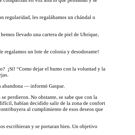
te compartían en voz alta lo que pensaban y se
on regularidad, les regalábamos un chándal o
hemos llevado una cartera de piel de Ubrique,
e regalamos un lote de colonia y desodorante!
o? ¡Sí! “Como dejar el humo con la voluntad y la
jas.
oría abandona — informó Gaspar.
n se perdieron. No obstante, se sabe que con la
fícil, habían decidido salir de la zona de confort
 contribuyera al cumplimiento de esos deseos que
s escribieran y se portaran bien. Un objetivo